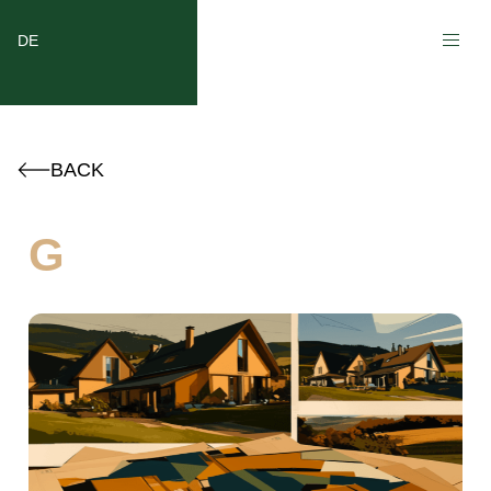
DE
BACK
G