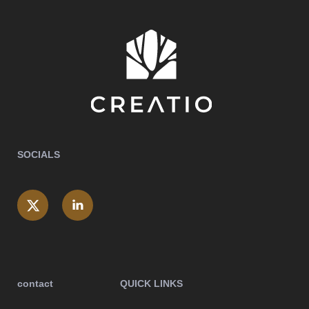
SOCIALS
contact
QUICK LINKS