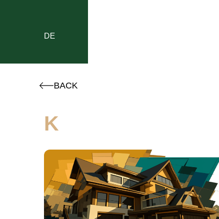
DE
BACK
K