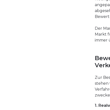
angepas
abgeseh
Bewert
Der Mar
Markt f
immer ü
Bewe
Verk
Zur Bes
stehen
Verfahr
zwecke
1. Rea