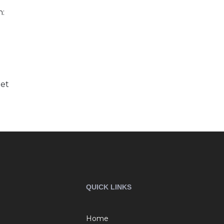
n:
det
QUICK LINKS
Home