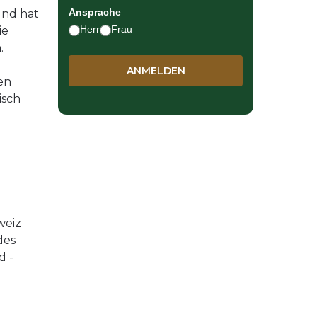
Ansprache
und hat
Herr
Frau
ie
.
en
isch
weiz
des
d -