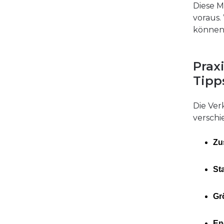
Diese M
voraus.
können
Prax
Tipp
Die Ver
verschi
Zu
St
Gr
En