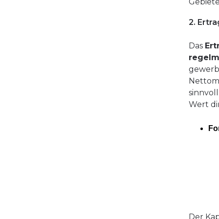
Gebiete
2. Ertr
Das
Ert
regelm
gewerbl
Nettomi
sinnvol
Wert di
Fo
Der Kap