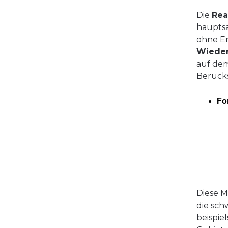
Die
Rea
hauptsä
ohne Er
Wieder
auf dem
Berücks
Fo
Diese M
die sch
beispie