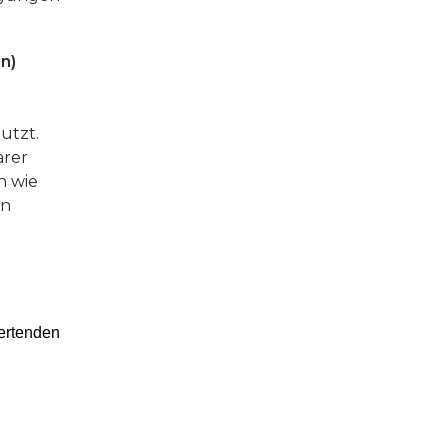
n)
utzt.
arer
n wie
in
ertenden