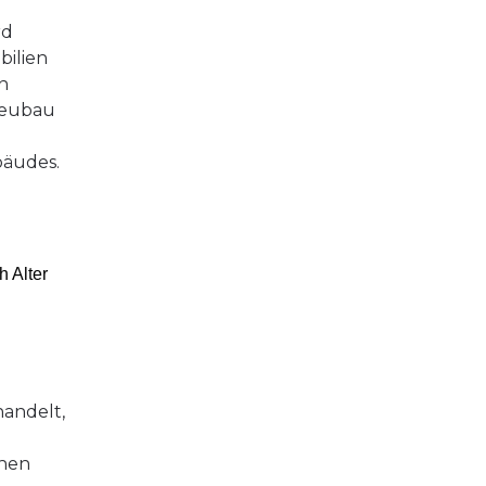
rd
bilien
n
 Neubau
bäudes.
 Alter
handelt,
chen