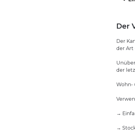
Der 
Der Ka
der Art
Unüber
der let
Wohn- 
Verwend
→ Einfa
→ Stoc