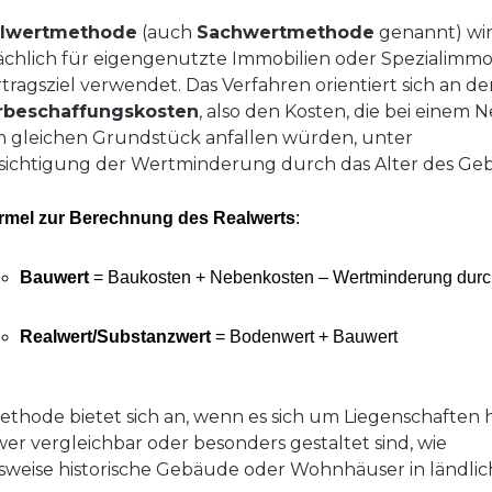
lwertmethode
(auch
Sachwertmethode
genannt) wi
chlich für eigengenutzte Immobilien oder Spezialimmo
tragsziel verwendet. Das Verfahren orientiert sich an de
beschaffungskosten
, also den Kosten, die bei einem
 gleichen Grundstück anfallen würden, unter
ichtigung der Wertminderung durch das Alter des Ge
rmel zur Berechnung des Realwerts
:
Bauwert
= Baukosten + Nebenkosten – Wertminderung durch
Realwert/Substanzwert
= Bodenwert + Bauwert
ethode bietet sich an, wenn es sich um Liegenschaften 
wer vergleichbar oder besonders gestaltet sind, wie
lsweise historische Gebäude oder Wohnhäuser in ländli