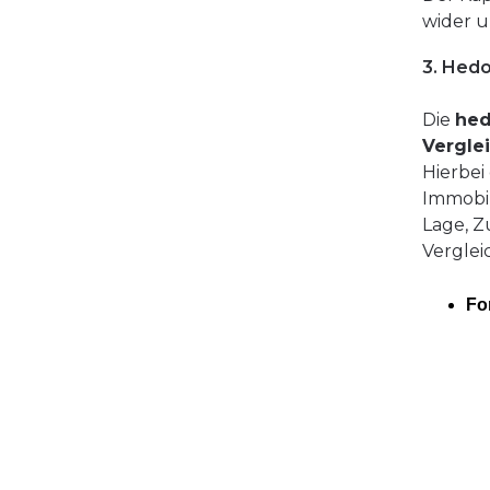
wider u
3. Hed
Die
hed
Vergle
Hierbei
Immobil
Lage, Z
Verglei
Fo