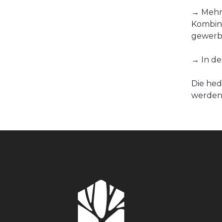
→ Mehrf
Kombina
gewerbl
→ In d
Die he
werden