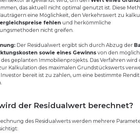
liensektor angewandt wird, um den
Wert eines Grund
immen, das aktuell nicht optimal genutzt ist. Diese Met
Bauträgern eine Möglichkeit, den Verkehrswert zu kalkul
ergleichspreise fehlen
und herkömmliche
ungsmethoden nicht greifen.
nung:
Der Residualwert ergibt sich durch Abzug der
B
ktungskosten sowie eines Gewinns
von den möglic
 des geplanten Immobilienprojekts. Das Verfahren wird
zur Kalkulation des maximalen Grundstückswerts verw
 Investor bereit ist zu zahlen, um eine bestimmte Rendi
.
wird der Residualwert berechnet?
rechnung des Residualwerts werden mehrere Paramet
ichtigt: