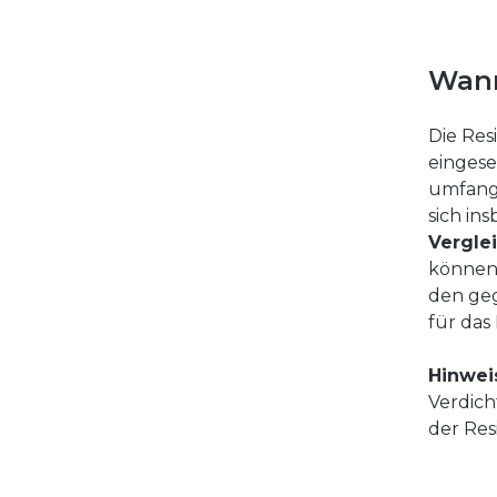
Wann
Die Res
einges
umfang
sich in
Vergle
können 
den geg
für das
Hinwei
Verdich
der Re