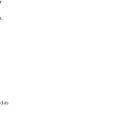
r
n.
 das