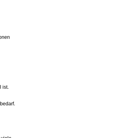
ionen
 ist.
bedarf.