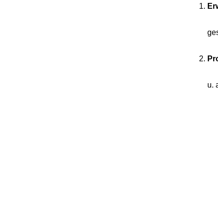
Er
ge
Pr
u. 