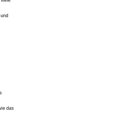
 viele
 und
s
wie das