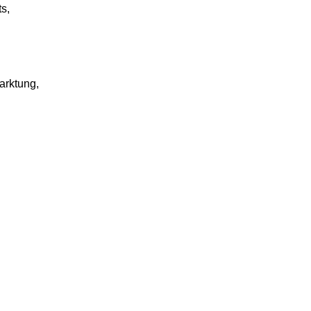
ts,
arktung,