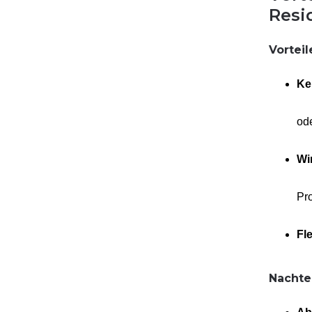
Resi
Vorteil
Ke
ode
Wi
Pro
Fle
Nachte