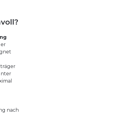
voll?
ung
der
ignet
uträger
unter
ximal
ung nach