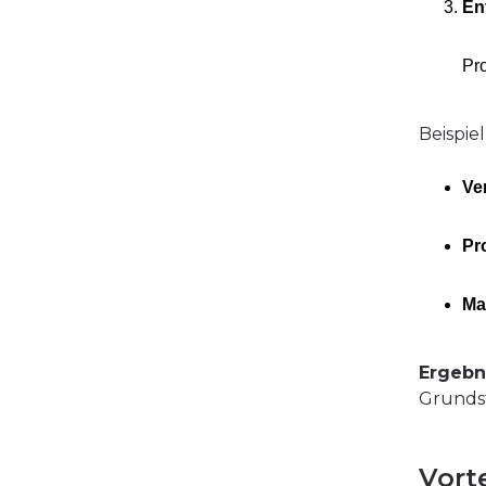
En
Pro
Beispie
Ve
Pr
Ma
Ergebn
Grundst
Vort