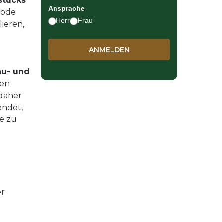
stücks
Ansprache
hode
Herr
Frau
ieren,
au- und
hen
 daher
endet,
te zu
er