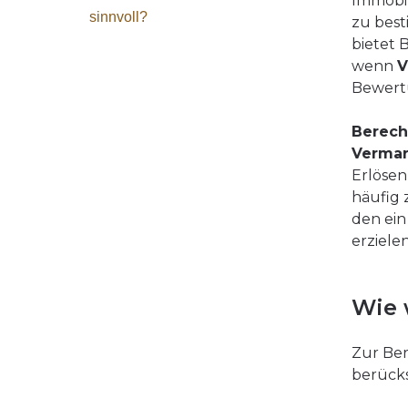
Immobi
sinnvoll?
zu best
bietet 
wenn
V
Bewert
Berech
Vermar
Erlösen
häufig 
den ein
erzielen
Wie 
Zur Be
berücks