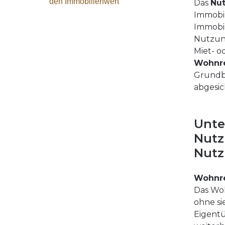
den Immobilienwert
Das
Nu
Immobil
Immobil
Nutzung
Miet- o
Wohnr
Grundbu
abgesic
Unte
Nutz
Nutz
Wohnr
Das Woh
ohne si
Eigentü