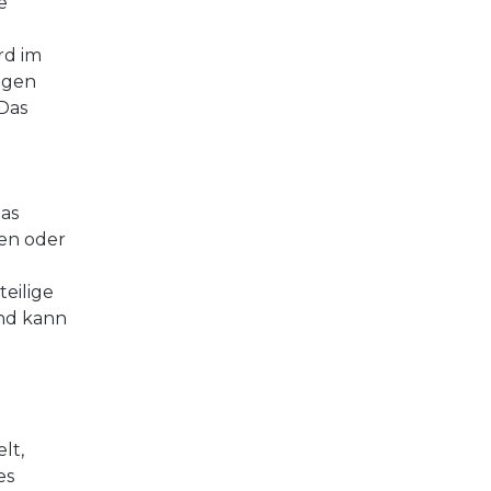
e
rd im
agen
Das
das
ten oder
eilige
nd kann
lt,
es