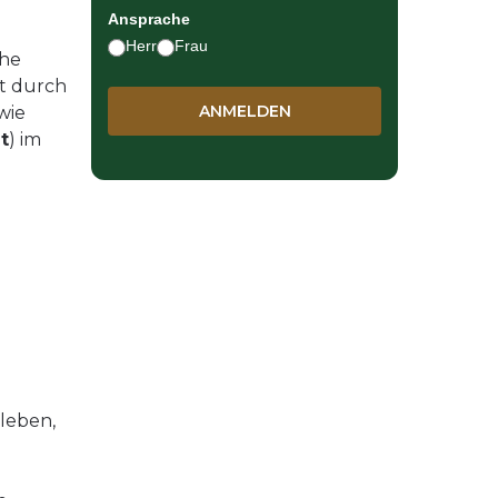
Ansprache
Herr
Frau
che
t durch
wie
t
) im
 leben,