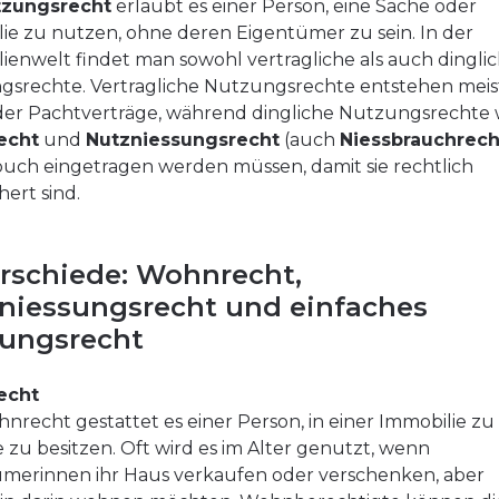
tzungsrecht
erlaubt es einer Person, eine Sache oder
ie zu nutzen, ohne deren Eigentümer zu sein. In der
ienwelt findet man sowohl vertragliche als auch dingli
srechte. Vertragliche Nutzungsrechte entstehen meis
der Pachtverträge, während dingliche Nutzungsrechte 
echt
und
Nutzniessungsrecht
(auch
Niessbrauchrech
ch eingetragen werden müssen, damit sie rechtlich
hert sind.
rschiede: Wohnrecht,
niessungsrecht und einfaches
ungsrecht
echt
nrecht gestattet es einer Person, in einer Immobilie zu
e zu besitzen. Oft wird es im Alter genutzt, wenn
merinnen ihr Haus verkaufen oder verschenken, aber