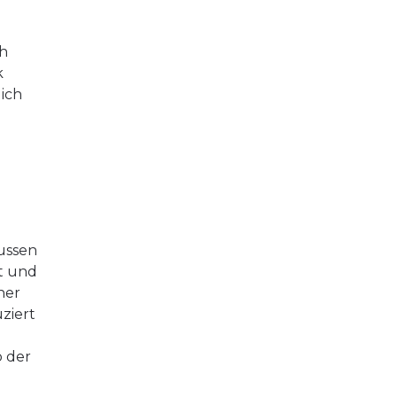
ch
k
ich
ussen
it und
ner
ziert
 der