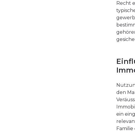
Recht e
typisch
gewerb
bestim
gehören
gesiche
Einf
Immo
Nutzun
den Mar
Veräuss
Immobil
ein ein
relevan
Familie