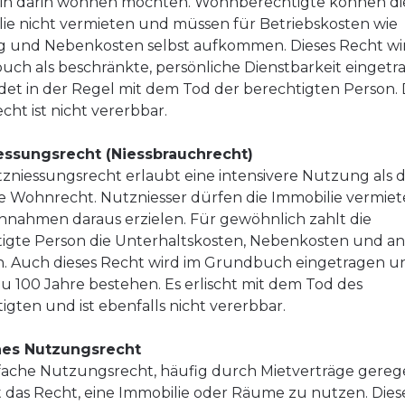
hin darin wohnen möchten. Wohnberechtigte können di
ie nicht vermieten und müssen für Betriebskosten wie
 und Nebenkosten selbst aufkommen. Dieses Recht wi
ch als beschränkte, persönliche Dienstbarkeit eingetr
et in der Regel mit dem Tod der berechtigten Person. 
ht ist nicht vererbbar.
essungsrecht (Niessbrauchrecht)
zniessungsrecht erlaubt eine intensivere Nutzung als 
e Wohnrecht. Nutzniesser dürfen die Immobilie vermie
nnahmen daraus erzielen. Für gewöhnlich zahlt die
igte Person die Unterhaltskosten, Nebenkosten und ant
. Auch dieses Recht wird im Grundbuch eingetragen u
 zu 100 Jahre bestehen. Es erlischt mit dem Tod des
igten und ist ebenfalls nicht vererbbar.
hes Nutzungsrecht
fache Nutzungsrecht, häufig durch Mietverträge gerege
 das Recht, eine Immobilie oder Räume zu nutzen. Dies