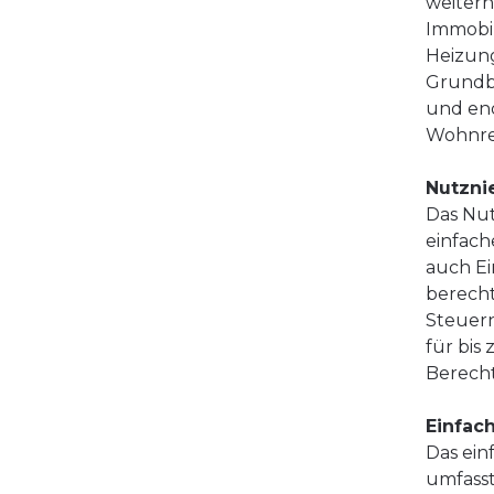
weiter
Immobil
Heizung
Grundbu
und end
Wohnrec
Nutzni
Das Nut
einfach
auch Ei
berecht
Steuern
für bis
Berecht
Einfac
Das ein
umfasst